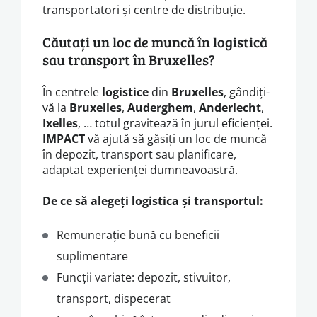
transportatori și centre de distribuție.
Căutați un loc de muncă în logistică
sau transport în Bruxelles?
În centrele
logistice
din
Bruxelles
, gândiți-
vă la
Bruxelles
,
Auderghem
,
Anderlecht
,
Ixelles
, … totul gravitează în jurul eficienței.
IMPACT
vă ajută să găsiți un loc de muncă
în depozit, transport sau planificare,
adaptat experienței dumneavoastră.
De ce să alegeți logistica și transportul:
Remunerație bună cu beneficii
suplimentare
Funcții variate: depozit, stivuitor,
transport, dispecerat