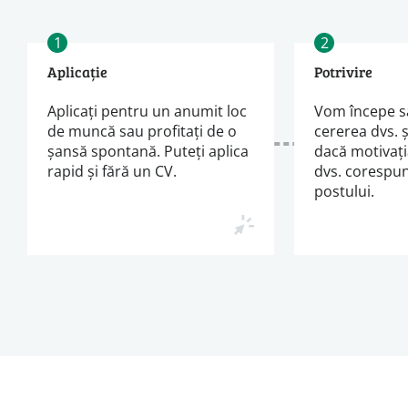
1
2
Aplicație
Potrivire
Aplicați pentru un anumit loc
Vom începe s
de muncă sau profitați de o
cererea dvs. 
șansă spontană. Puteți aplica
dacă motivați
rapid și fără un CV.
dvs. corespun
postului.