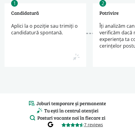
1
2
Candidatură
Potrivire
Aplici la o poziție sau trimiți o
Îți analizăm can
candidatură spontană.
verificăm dacă 
experiența ta 
cerințelor postu
Joburi temporare și permanente
Tu ești în centrul atenției
Posturi vacante noi în fiecare zi
7 reviews