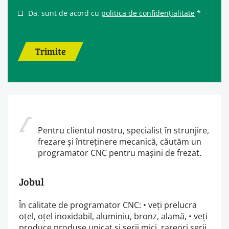
Da, sunt de acord cu
politica de confidențialitate
*
Trimite
Pentru clientul nostru, specialist în strunjire,
frezare și întreținere mecanică, căutăm un
programator CNC pentru mașini de frezat.
Jobul
În calitate de programator CNC: • veți prelucra
oțel, oțel inoxidabil, aluminiu, bronz, alamă, • veți
produce produse unicat și serii mici, rareori serii