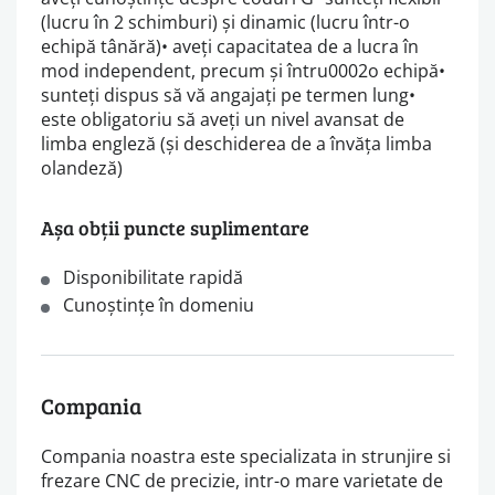
(lucru în 2 schimburi) și dinamic (lucru într-o
echipă tânără)• aveți capacitatea de a lucra în
mod independent, precum și întru0002o echipă•
sunteți dispus să vă angajați pe termen lung•
este obligatoriu să aveți un nivel avansat de
limba engleză (și deschiderea de a învăța limba
olandeză)
Așa obții puncte suplimentare
Disponibilitate rapidă
Cunoştințe în domeniu
Compania
Compania noastra este specializata in strunjire si
frezare CNC de precizie, intr-o mare varietate de