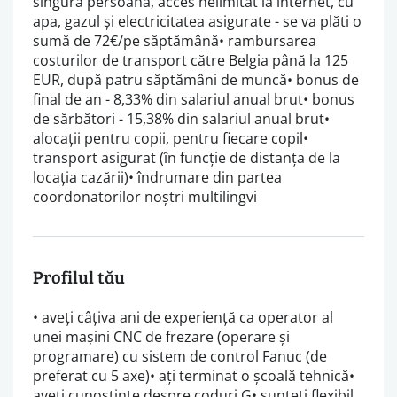
singură persoană, acces nelimitat la internet, cu
apa, gazul și electricitatea asigurate - se va plăti o
sumă de 72€/pe săptămână• rambursarea
costurilor de transport către Belgia până la 125
EUR, după patru săptămâni de muncă• bonus de
final de an - 8,33% din salariul anual brut• bonus
de sărbători - 15,38% din salariul anual brut•
alocații pentru copii, pentru fiecare copil•
transport asigurat (în funcție de distanța de la
locația cazării)• îndrumare din partea
coordonatorilor noștri multilingvi
Profilul tău
• aveți câțiva ani de experiență ca operator al
unei mașini CNC de frezare (operare și
programare) cu sistem de control Fanuc (de
preferat cu 5 axe)• ați terminat o școală tehnică•
aveți cunoștințe despre coduri G• sunteți flexibil