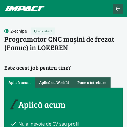
2-echipe
Quick start
Programator CNC mașini de frezat
(Fanuc) in LOKEREN
Este acest job pentru tine?
Aplică acum
Aplică cu WorkId
Pune o întrebare
Aplică acum
Nu ai nevoie de CV sau profil