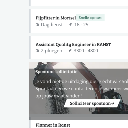
Pijpfitter in Mortsel
Snelle opstart
Dagdienst
16 - 25
Assistant Quality Engineer in RANST
2-ploegen
3300 - 4800
Spontane sollicitatie
Je vond niet de uitdaging die je écht wil? Sol
Spontaan en we contacteren je wanneer w
op jouw maat vinden!
Solliciteer spontaan
Planner in Ranst