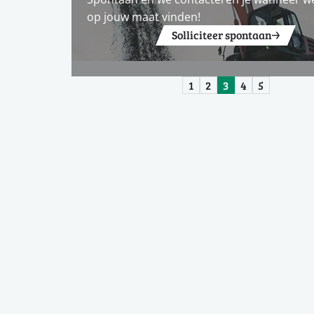
op jouw maat vinden!
Solliciteer spontaan
1
2
3
4
5