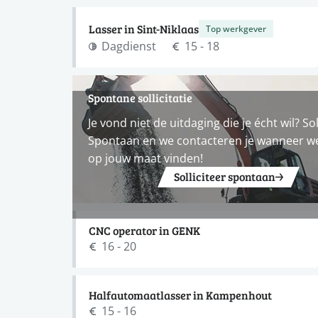
Lasser in Sint-Niklaas
Top werkgever
Dagdienst
15 - 18
Spontane sollicitatie
Je vond niet de uitdaging die je écht wil? Sol
Spontaan en we contacteren je wanneer w
op jouw maat vinden!
Solliciteer spontaan
CNC operator in GENK
16 - 20
Halfautomaatlasser in Kampenhout
15 - 16