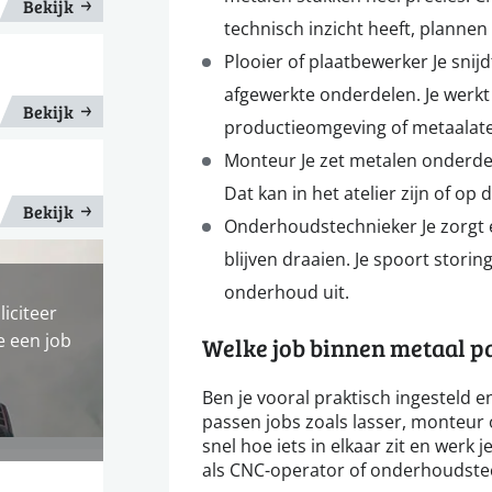
Bekijk
technisch inzicht heeft, planne
Plooier of plaatbewerker Je snijd
afgewerkte onderdelen. Je werk
Bekijk
productieomgeving of metaalatel
Monteur Je zet metalen onderdelen
Dat kan in het atelier zijn of op d
Bekijk
Onderhoudstechnieker Je zorgt e
blijven draaien. Je spoort storin
onderhoud uit.
liciteer
e een job
Welke job binnen metaal pas
Ben je vooral praktisch ingesteld 
passen jobs zoals lasser, monteur o
snel hoe iets in elkaar zit en werk
als CNC-operator of onderhoudstec