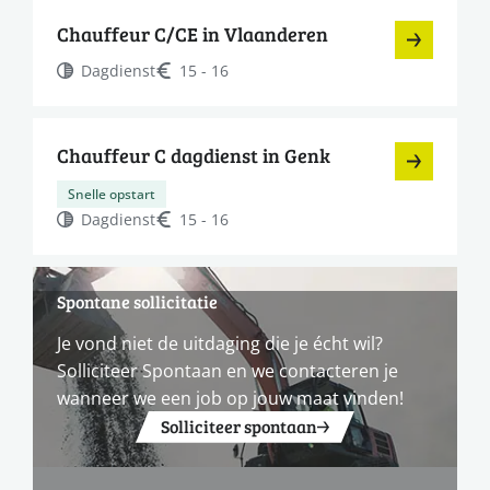
Chauffeur C/CE in Vlaanderen
Dagdienst
15 - 16
Chauffeur C dagdienst in Genk
Snelle opstart
Dagdienst
15 - 16
Spontane sollicitatie
Je vond niet de uitdaging die je écht wil?
Solliciteer Spontaan en we contacteren je
wanneer we een job op jouw maat vinden!
Solliciteer spontaan