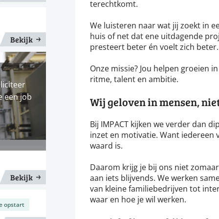
terechtkomt.
We luisteren naar wat jij zoekt in een
huis of net dat ene uitdagende proj
Bekijk
presteert beter én voelt zich beter.
Onze missie? Jou helpen groeien in j
ritme, talent en ambitie.
liciteer
e een job
Wij geloven in mensen, niet 
Bij IMPACT kijken we verder dan dip
inzet en motivatie. Want iedereen v
waard is.
Daarom krijg je bij ons niet zoma
Bekijk
aan iets blijvends. We werken same
van kleine familiebedrijven tot inte
waar en hoe je wil werken.
e opstart