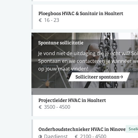
Ploegbaas HVAC & Sanitair in Haaltert
16 - 23
Spontane sollicitatie
Je vond niet de uitdaging die je écht wil? Sol
Spontaan en we contacteren je wanneer w
op jouw maat vinden!
Solliciteer spontaan
Projectleider HVAC in Haaltert
3500 - 4500
Onderhoudstechnieker HVAC in Ninove
Snell
Dagdienst
2100 - 4500