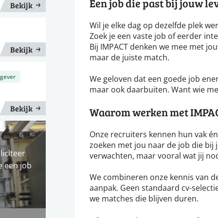
Een job die past bij jouw le
Bekijk
Wil je elke dag op dezelfde plek wer
Zoek je een vaste job of eerder int
Bij IMPACT denken we mee met jouw
Bekijk
maar de juiste match.
gever
We geloven dat een goede job energi
maar ook daarbuiten. Want wie met
Bekijk
Waarom werken met IMPA
Onze recruiters kennen hun vak én 
zoeken met jou naar de job die bij 
liciteer
verwachten, maar vooral wat jij no
e een job
We combineren onze kennis van de
aanpak. Geen standaard cv-selectie
we matches die blijven duren.