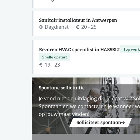
Sanitair installateur in Antwerpen
Dagdienst
20 - 25
Ervaren HVAC specialist in HASSELT
Top werk
Snelle opstart
19 - 23
Spontane sollicitatie
Je vond niet de uitdaging die je écht wil? Sol
Spontaan en we contacteren je wanneer w
op jouw maat vinden!
Solliciteer spontaan