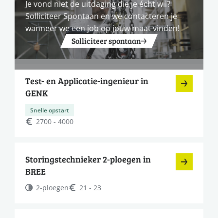
Je vond niet de uitdaging die je écht wil?
Solliciteer Spontaan en we contacteren je
wanneer we een job op jouw maat vinden!
Solliciteer spontaan
Test- en Applicatie-ingenieur in
GENK
Snelle opstart
2700 - 4000
Storingstechnieker 2-ploegen in
BREE
2-ploegen
21 - 23