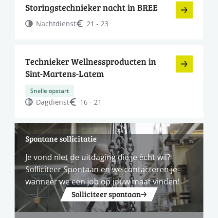
Storingstechnieker nacht in BREE
Nachtdienst
21 - 23
Technieker Wellnessproducten in
Sint-Martens-Latem
Snelle opstart
Dagdienst
16 - 21
Spontane sollicitatie
Je vond niet de uitdaging die je écht wil?
Solliciteer Spontaan en we contacteren je
wanneer we een job op jouw maat vinden!
Solliciteer spontaan