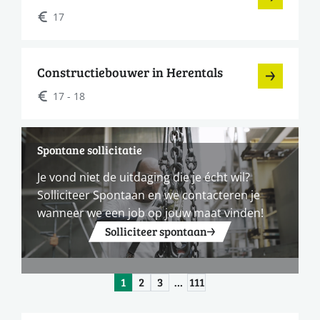
17
Constructiebouwer in Herentals
17 - 18
Spontane sollicitatie
Je vond niet de uitdaging die je écht wil?
Solliciteer Spontaan en we contacteren je
wanneer we een job op jouw maat vinden!
Solliciteer spontaan
1
2
3
…
111