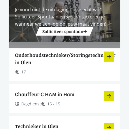
Je vond niet de uitdaging die je écht wil?
Solliciteer Spontaan en we contacteren je
wanneer we een job op jouw maat vinden!
Solliciteer spontaan
Onderhoudstechnieker/Storingstechnieker
in Olen
17
Chauffeur C HAM in Ham
Dagdienst
15 - 15
Technieker in Olen