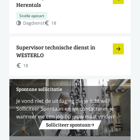
Herentals
Snelle opstart
Dagdienst
18
Supervisor technische dienst in
WESTERLO
18
Spontane sollicitatie
Je vond niet de uitdaging die je écht wil?
Solliciteer Spontaan en we contacteren je
wanneer we een job op jouw maat vinden!
Solliciteer spontaan