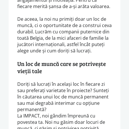
fiecare merită șansa de a-și arăta valoarea.
De aceea, la noi nu primiți doar un loc de
muncă, ci o oportunitate de a construi ceva
durabil. Lucrăm cu companii puternice din
toată Belgia, de la mici afaceri de familie la
jucători internaționali, astfel încât puteți
alege unde și cum doriți să lucrați.
Un loc de muncă care se potrivește
vieții tale
Doriți să lucrați în același loc în fiecare zi
sau preferați varietate în proiecte? Sunteți
în căutarea unui loc de muncă permanent
sau mai degrabă interimar cu opțiune
permanentă?
La IMPACT, noi gândim împreună cu
povestea ta. Noi nu găsim doar locuri de
muncă, ci găsim și potrivirea potrivită.