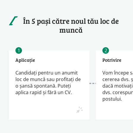
În 5 pași către noul tău loc de
muncă
1
2
Aplicație
Potrivire
Candidați pentru un anumit
Vom începe s
loc de muncă sau profitați de
cererea dvs. 
o șansă spontană. Puteți
dacă motivați
aplica rapid și fără un CV.
dvs. corespun
postului.