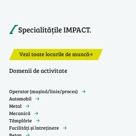
Specialitățile IMPACT.
Vezi toate locurile de muncă
Domenii de activitate
Operator (mașină/linie/proces)
Automobil
Metal
Mecanică
Tâmplărie
Facilități și întreținere
Beton