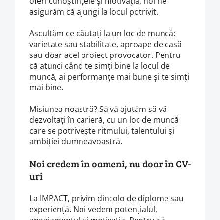
oferi cunoștințele și motivația, noi ne
asigurăm că ajungi la locul potrivit.
Ascultăm ce căutați la un loc de muncă:
varietate sau stabilitate, aproape de casă
sau doar acel proiect provocator. Pentru
că atunci când te simți bine la locul de
muncă, ai performanțe mai bune și te simți
mai bine.
Misiunea noastră? Să vă ajutăm să vă
dezvoltați în carieră, cu un loc de muncă
care se potrivește ritmului, talentului și
ambiției dumneavoastră.
Noi credem în oameni, nu doar în CV-
uri
La IMPACT, privim dincolo de diplome sau
experiență. Noi vedem potențialul,
angajamentul și motivația. Pentru că