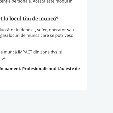
atenție personală. Acesta este modul în
ct la locul tău de muncă?
, lucrător în depozit, șofer, operator sau
i găsi locuri de muncă care se potrivesc
 de muncă IMPACT din zona dvs. și
nța.
în oameni. Profesionalismul tău este de