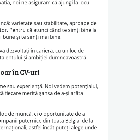
vația, noi ne asigurăm că ajungi la locul
ncă: varietate sau stabilitate, aproape de
or. Pentru că atunci când te simți bine la
 bune și te simți mai bine.
ă dezvoltați în carieră, cu un loc de
 talentului și ambiției dumneavoastră.
oar în CV-uri
me sau experiență. Noi vedem potențialul,
ă fiecare merită șansa de a-și arăta
 loc de muncă, ci o oportunitate de a
mpanii puternice din toată Belgia, de la
nternaționali, astfel încât puteți alege unde