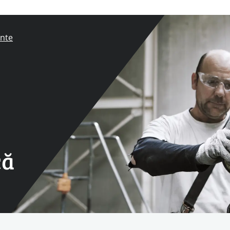
ante
că