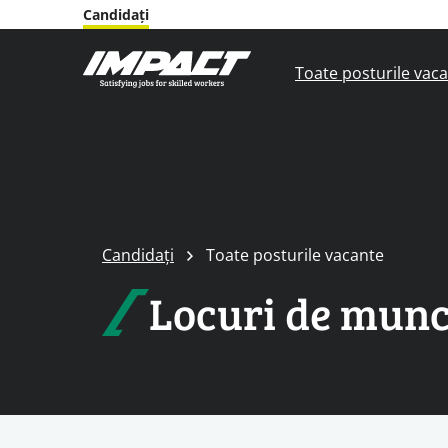
Candidați
Toate posturile vac
Candidați
Toate posturile vacante
Locuri de mun