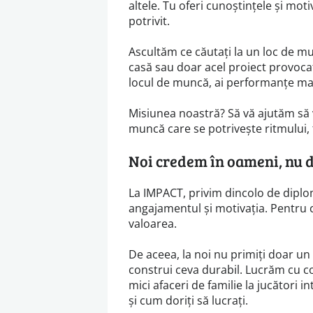
altele. Tu oferi cunoștințele și moti
potrivit.
Ascultăm ce căutați la un loc de mu
casă sau doar acel proiect provocat
locul de muncă, ai performanțe mai
Misiunea noastră? Să vă ajutăm să v
muncă care se potrivește ritmului,
Noi credem în oameni, nu d
La IMPACT, privim dincolo de diplo
angajamentul și motivația. Pentru c
valoarea.
De aceea, la noi nu primiți doar un
construi ceva durabil. Lucrăm cu co
mici afaceri de familie la jucători i
și cum doriți să lucrați.