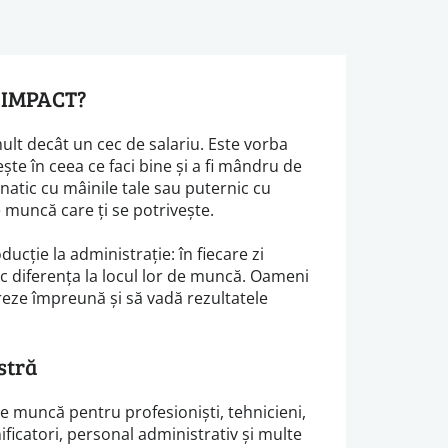
u IMPACT?
t decât un cec de salariu. Este vorba
ește în ceea ce faci bine și a fi mândru de
ânatic cu mâinile tale sau puternic cu
e muncă care ți se potrivește.
oducție la administrație: în fiecare zi
ac diferența la locul lor de muncă. Oameni
reze împreună și să vadă rezultatele
stră
de muncă pentru profesioniști, tehnicieni,
ificatori, personal administrativ și multe