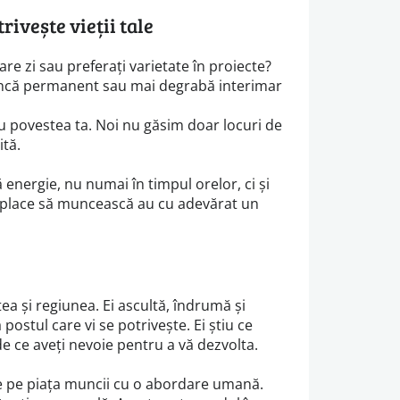
rivește vieții tale
ecare zi sau preferați varietate în proiecte?
uncă permanent sau mai degrabă interimar
 povestea ta. Noi nu găsim doar locuri de
ită.
nergie, nu numai în timpul orelor, ci și
le place să muncească au cu adevărat un
?
tea și regiunea. Ei ascultă, îndrumă și
stul care vi se potrivește. Ei știu ce
e ce aveți nevoie pentru a vă dezvolta.
 pe piața muncii cu o abordare umană.