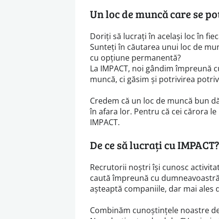
Un loc de muncă care se pot
Doriți să lucrați în același loc în fi
Sunteți în căutarea unui loc de m
cu opțiune permanentă?
La IMPACT, noi gândim împreună cu
muncă, ci găsim și potrivirea potriv
Credem că un loc de muncă bun dă e
în afara lor. Pentru că cei cărora 
IMPACT.
De ce să lucrați cu IMPACT
Recrutorii noștri își cunosc activita
caută împreună cu dumneavoastră po
așteaptă companiile, dar mai ales d
Combinăm cunoștințele noastre de