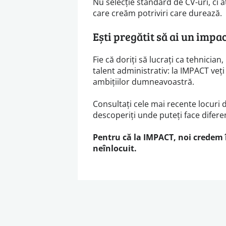
Nu selecție standard de CV-uri, ci 
care creăm potriviri care durează.
Ești pregătit să ai un impa
Fie că doriți să lucrați ca tehnician
talent administrativ: la IMPACT veț
ambițiilor dumneavoastră.
Consultați cele mai recente locuri
descoperiți unde puteți face difere
Pentru că la IMPACT, noi credem 
neînlocuit.