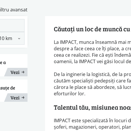
iltru avansat
Căutați un loc de muncă c
La IMPACT, munca înseamnă mai mul
despre a face ceea ce îți place, a cr
ceea ce realizezi. Fie că ești îndem
oamenii, la IMPACT vei găsi locul d
e a
Vezi
De la inginerie la logistică, de la pr
căutăm specialiști pedepsiți care f
cărora le place să abordeze, să luc
ăsuțe de
eforturilor lor.
Vezi
Talentul tău, misiunea noa
IMPACT este specializată în locuri 
șoferi, magazioneri, operatori, plan