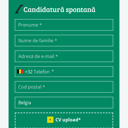
Candidatură spontană
*
Telefon
CV upload
*