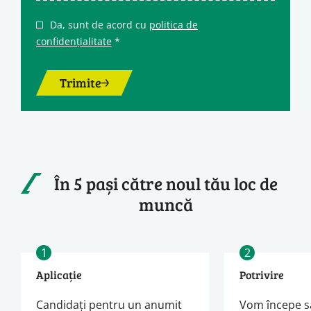
Da, sunt de acord cu
politica de
confidențialitate
*
Trimite
În 5 pași către noul tău loc de
muncă
1
2
Aplicație
Potrivire
Candidați pentru un anumit
Vom începe s