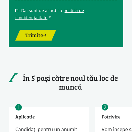
Da, sunt de acord cu
politica de
confidențialitate
*
Trimite
În 5 pași către noul tău loc de
muncă
1
2
Aplicație
Potrivire
Candidați pentru un anumit
Vom începe s