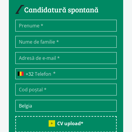
Candidatură spontană
*
Telefon
CV upload
*