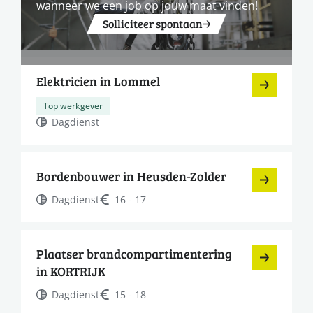
wanneer we een job op jouw maat vinden!
Solliciteer spontaan
Elektricien in Lommel
Top werkgever
Dagdienst
Bordenbouwer in Heusden-Zolder
Dagdienst
16 - 17
Plaatser brandcompartimentering
in KORTRIJK
Dagdienst
15 - 18