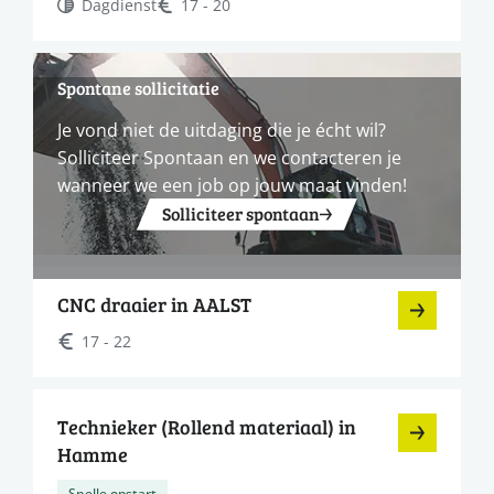
Dagdienst
17 - 20
Spontane sollicitatie
Je vond niet de uitdaging die je écht wil?
Solliciteer Spontaan en we contacteren je
wanneer we een job op jouw maat vinden!
Solliciteer spontaan
CNC draaier in AALST
17 - 22
Technieker (Rollend materiaal) in
Hamme
Snelle opstart