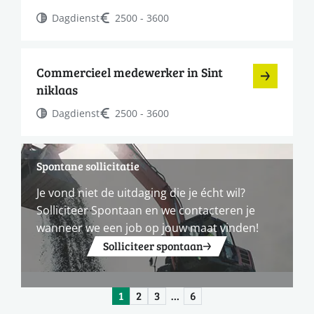
Dagdienst
2500 - 3600
Commercieel medewerker in Sint
niklaas
Dagdienst
2500 - 3600
Spontane sollicitatie
Je vond niet de uitdaging die je écht wil?
Solliciteer Spontaan en we contacteren je
wanneer we een job op jouw maat vinden!
Solliciteer spontaan
1
2
3
…
6