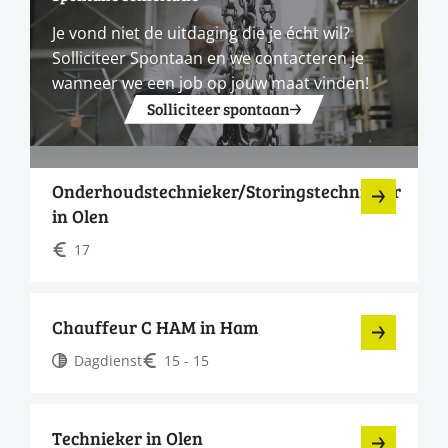
Je vond niet de uitdaging die je écht wil?
Solliciteer Spontaan en we contacteren je
wanneer we een job op jouw maat vinden!
Solliciteer spontaan
Onderhoudstechnieker/Storingstechnieker
in Olen
17
Chauffeur C HAM in Ham
Dagdienst
15 - 15
Technieker in Olen