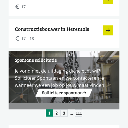
17
Constructiebouwer in Herentals
17 - 18
Spontane sollicitatie
Je vond niet de uitdaging die je écht wil?
Solliciteer Spontaan en we contacteren je
wanneer we een job op jouw maat vinden!
Solliciteer spontaan
1
2
3
…
111