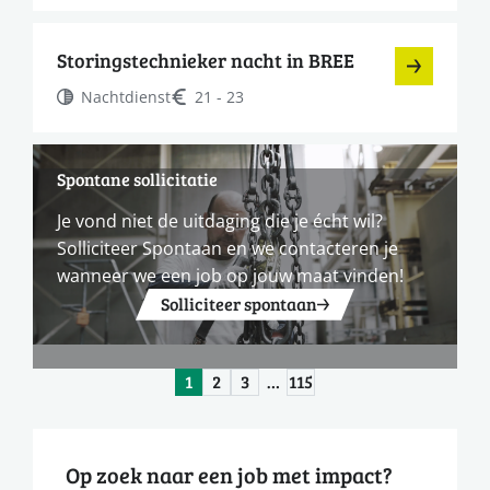
Storingstechnieker nacht in BREE
Nachtdienst
21 - 23
Spontane sollicitatie
Je vond niet de uitdaging die je écht wil?
Solliciteer Spontaan en we contacteren je
wanneer we een job op jouw maat vinden!
Solliciteer spontaan
1
2
3
…
115
Op zoek naar een job met impact?