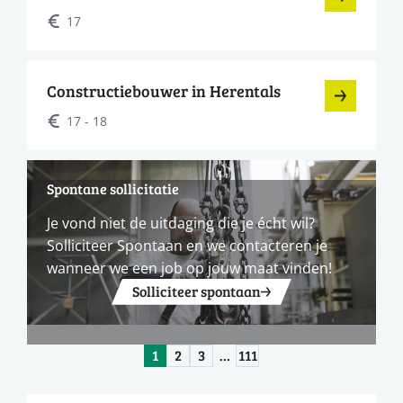
17
Constructiebouwer in Herentals
17 - 18
Spontane sollicitatie
Je vond niet de uitdaging die je écht wil?
Solliciteer Spontaan en we contacteren je
wanneer we een job op jouw maat vinden!
Solliciteer spontaan
1
2
3
…
111