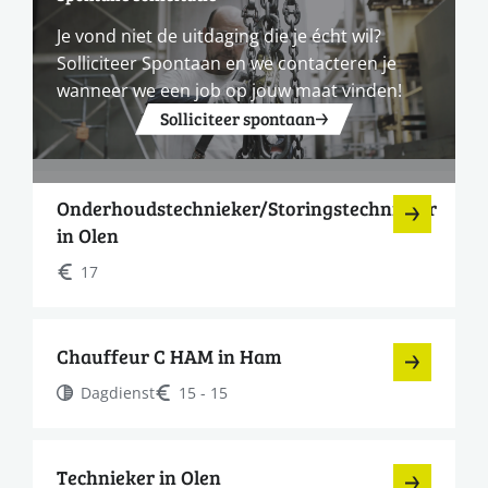
Je vond niet de uitdaging die je écht wil?
Solliciteer Spontaan en we contacteren je
wanneer we een job op jouw maat vinden!
Solliciteer spontaan
Onderhoudstechnieker/Storingstechnieker
in Olen
17
Chauffeur C HAM in Ham
Dagdienst
15 - 15
Technieker in Olen