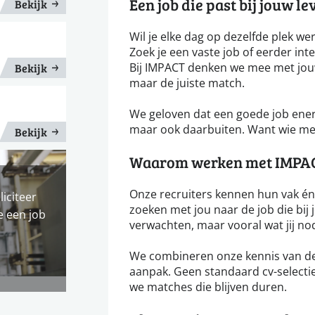
Een job die past bij jouw le
Bekijk
Wil je elke dag op dezelfde plek wer
Zoek je een vaste job of eerder int
Bij IMPACT denken we mee met jouw
Bekijk
maar de juiste match.
We geloven dat een goede job energi
maar ook daarbuiten. Want wie met
Bekijk
Waarom werken met IMPA
Onze recruiters kennen hun vak én 
liciteer
zoeken met jou naar de job die bij 
e een job
verwachten, maar vooral wat jij no
We combineren onze kennis van de
aanpak. Geen standaard cv-selectie
we matches die blijven duren.