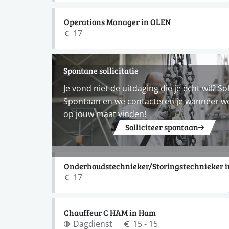
Operations Manager in OLEN
17
Spontane sollicitatie
Je vond niet de uitdaging die je écht wil? Sol
Spontaan en we contacteren je wanneer w
op jouw maat vinden!
Solliciteer spontaan
Onderhoudstechnieker/Storingstechnieker i
17
Chauffeur C HAM in Ham
Dagdienst
15 - 15