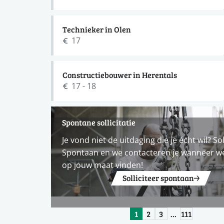
Technieker in Olen
17
Constructiebouwer in Herentals
17 - 18
Spontane sollicitatie
Je vond niet de uitdaging die je écht wil? Sol
Spontaan en we contacteren je wanneer w
op jouw maat vinden!
Solliciteer spontaan
1
2
3
…
111