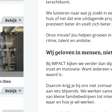
terechtkomt.
We luisteren naar wat jij zoekt in een
huis of net dat ene uitdagende proj
Bekijk
presteert beter én voelt zich beter.
Onze missie? Jou helpen groeien in j
ritme, talent en ambitie.
liciteer
e een job
Wij geloven in mensen, niet 
Bij IMPACT kijken we verder dan dip
inzet en motivatie. Want iedereen v
waard is.
n Olen
Daarom krijg je bij ons niet zoma
Bekijk
aan iets blijvends. We werken same
van kleine familiebedrijven tot inte
waar en hoe je wil werken.