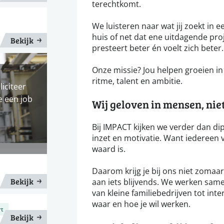
terechtkomt.
We luisteren naar wat jij zoekt in een
huis of net dat ene uitdagende proj
Bekijk
presteert beter én voelt zich beter.
Onze missie? Jou helpen groeien in j
ritme, talent en ambitie.
liciteer
e een job
Wij geloven in mensen, niet 
Bij IMPACT kijken we verder dan dip
inzet en motivatie. Want iedereen v
waard is.
Daarom krijg je bij ons niet zoma
Bekijk
aan iets blijvends. We werken same
van kleine familiebedrijven tot inte
waar en hoe je wil werken.
rt
Bekijk