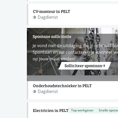
CV-monteur in PELT
Dagdienst
Spontane sollicitatie
Je vond niet de uitdaging die je écht wil? Sol
Spontaan en we contacteren je wanneer w
op jouw maat vinden!
Solliciteer spontaan
Onderhoudstechnieker in PELT
Dagdienst
Electricien in PELT
Top werkgever
Snelle opsta