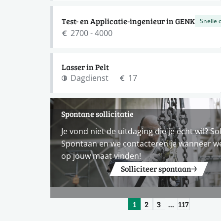
Test- en Applicatie-ingenieur in GENK
Snelle 
2700 - 4000
Lasser in Pelt
Dagdienst
17
Spontane sollicitatie
Je vond niet de uitdaging die je écht wil? Sol
Spontaan en we contacteren je wanneer w
op jouw maat vinden!
Solliciteer spontaan
1
2
3
…
117