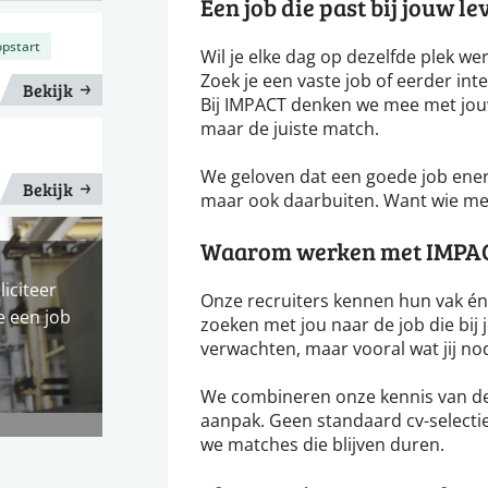
Een job die past bij jouw le
opstart
Wil je elke dag op dezelfde plek wer
Zoek je een vaste job of eerder int
Bekijk
Bij IMPACT denken we mee met jouw
maar de juiste match.
We geloven dat een goede job energi
Bekijk
maar ook daarbuiten. Want wie met
Waarom werken met IMPA
liciteer
Onze recruiters kennen hun vak én 
e een job
zoeken met jou naar de job die bij 
verwachten, maar vooral wat jij no
We combineren onze kennis van de
aanpak. Geen standaard cv-selectie
we matches die blijven duren.