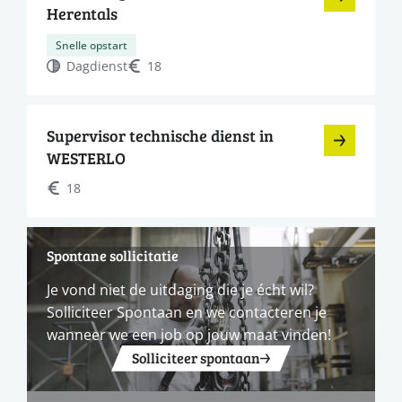
Herentals
Snelle opstart
Dagdienst
18
Supervisor technische dienst in
WESTERLO
18
Spontane sollicitatie
Je vond niet de uitdaging die je écht wil?
Solliciteer Spontaan en we contacteren je
wanneer we een job op jouw maat vinden!
Solliciteer spontaan