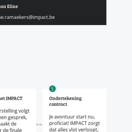
aan Eline
ine.ramaekers@impact.be
5
met IMPACT
Ondertekening
contract
stelling volgt
Je avontuur start nu,
een gesprek,
proficiat! IMPACT zorgt
aakt de
dat alles vlot verloopt,
 de finale