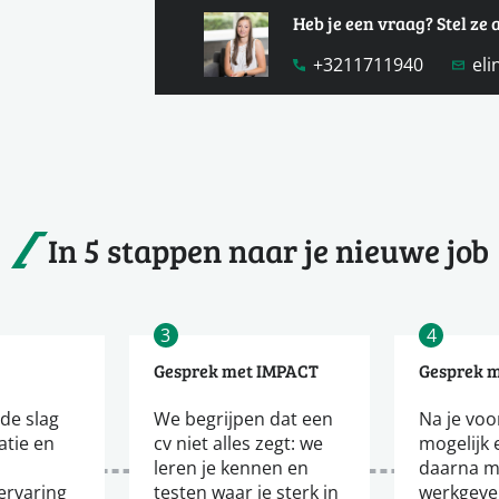
Heb je een vraag? Stel ze 
+3211711940
el
In 5 stappen naar je nieuwe job
3
4
Gesprek met IMPACT
Gesprek 
de slag
We begrijpen dat een
Na je voor
tatie en
cv niet alles zegt: we
mogelijk 
leren je kennen en
daarna m
ervaring
testen waar je sterk in
werkgever