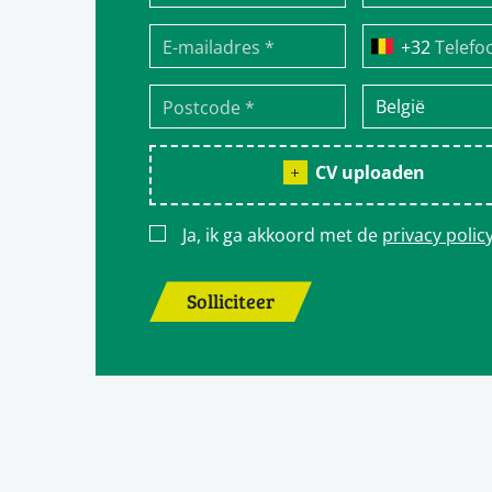
Telefo
CV uploaden
Ja, ik ga akkoord met de
privacy polic
Solliciteer