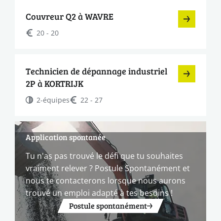
Couvreur Q2 à WAVRE
20 - 20
Technicien de dépannage industriel
2P à KORTRIJK
2-équipes
22 - 27
Application spontanée
Tu n'as pas trouvé le défi que tu souhaites
vraiment relever ? Postule Spontanément et
nous te contacterons lorsque nous aurons
trouvé un emploi adapté à tes besoins !
Postule spontanément