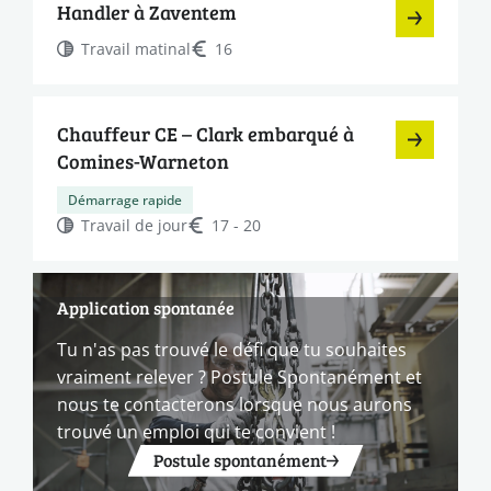
Handler à Zaventem
Travail matinal
16
Chauffeur CE – Clark embarqué à
Comines-Warneton
Démarrage rapide
Travail de jour
17 - 20
Application spontanée
Tu n'as pas trouvé le défi que tu souhaites
vraiment relever ? Postule Spontanément et
nous te contacterons lorsque nous aurons
trouvé un emploi qui te convient !
Postule spontanément